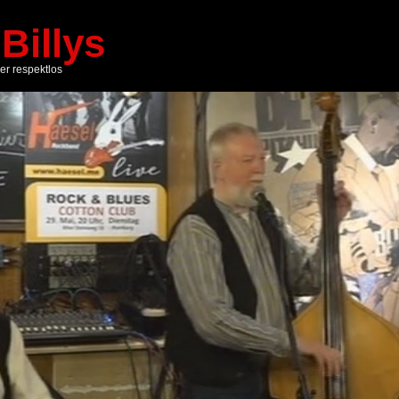
Billys
er respektlos